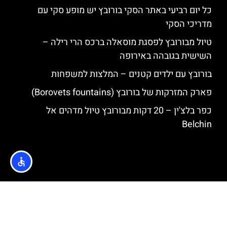
כל יום רביעי באתר הסקי בורובץ יש מופע סקי עם
מדריכי הסקי
טיול מבורובץ לפסגת מוסאלה ברכס הרי רילה –
השישית בגובהה באירופה
בורובץ עם ילדים קטנים – המלצות למשפחות
פארק המזרקות של בורובץ (Borovets fountains)
כפר בלצ'ין – 20 דקות מבורובץ טיול מדהים אל
Belchin
האתר הינו אתר המלצות מטיילים © כל הזכויות שמורות לסוכנות
TRAVELERS.CO.IL