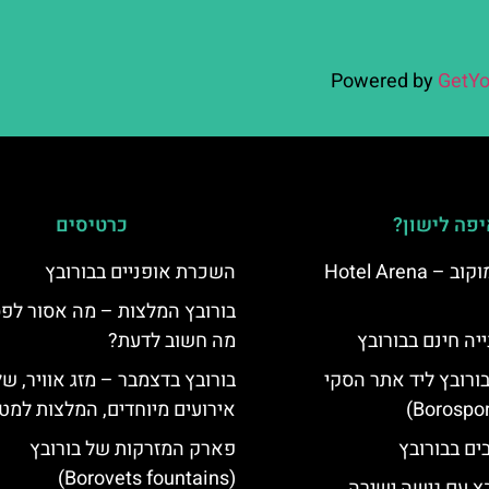
Powered by
GetYo
פה לישון?
כרטיסים
מלון ארנה סמוקוב – Hotel Arena
השכרת אופניים בבורובץ
בורובץ המלצות – מה אסור לפ
יה חינם בבורובץ
מה חשוב לדעת?
בורובץ ליד אתר הסקי
בורובץ בדצמבר – מזג אוויר, של
אירועים מיוחדים, המלצות למטי
פארק המזרקות של בורובץ
(Borovets fountains)
בץ עם גישה ישירה