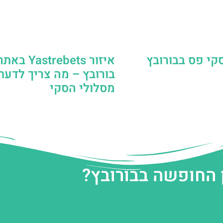
קי פס בבורובץ
איזור trebets
בורובץ – מה צריך לדעת
מסלולי הסקי
 החופשה בבורובץ?