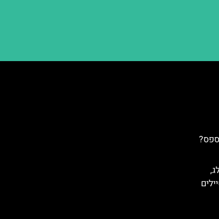
ספס?
ג,
ילים