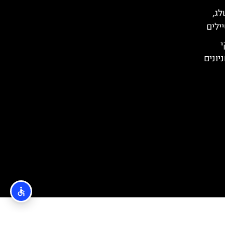
לג,
ילים
י
יונים