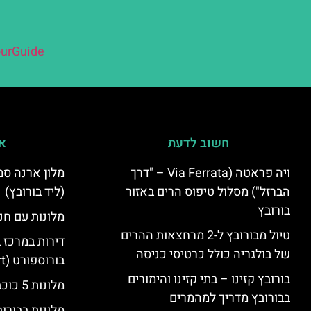
urGuide
חשוב לדעת
אי
ויה פראטה (Via Ferrata – "דרך
הברזל") מסלול טיפוס הרים באזור
(ליד בורובץ)
בורובץ
מלונות עם חני
טיול מבורובץ ל-2 מרחצאות ההרים
דירות במרכז 
של בולגריה כולל כרטיסי כניסה
בורוספורט (Borosport)
בורובץ קזינו – בתי קזינו והימורים
מלונות 5 כוכבים בבורובץ
בבורובץ מדריך למהמרים
מלונות בבורו