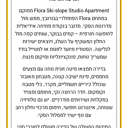
Flora Ski-slope Studio Apartment ממוקם
במתחם Flora הפופולרי בבורובץ, ממש מול
מדרונות הסקי. מדובר בנקודת פתיחה אידיאלית
לחופשה חורפית – קמים בבוקר, שותים קפה מול
החלון המשקיף על השלג, ויוצאים ישירות
לגלישה. הסטודיו מיועד לזוגות או למטייל בודד
שמעריך נוחות, פונקציונליות ומיקום מנצח.
בדירה תמצאו מיטה זוגית נוחה עם מצעים
מחממים, פינת ישיבה קטנה, מטבחון מאובזר
שכולל כיריים חשמליים, מקרר, כלי מטבח
וקומקום. חדר הרחצה נקי, מחומם ומצויד
במקלחת ושירותים מודרניים. יש גם טלוויזיה
שטוחה, אינטרנט חופשי, חימום מרכזי וחלון רחב
עם נוף ישיר למסלול הסקי.
המיקום המעולה של הדירה מושלם לחובבי סקי