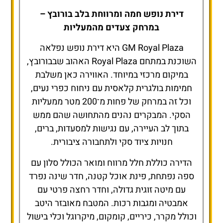
דירת נופש חמה ומרווחת בלב בורובץ –
במרחק צעדים מהמעליות
GM Royal Plaza היא דירת נופש נפלאה
השוכנת במתחם Royal Plaza האהוב שבבורובץ,
במיקום מרכזי במיוחד. האווירה כאן משלבת
חמימות בולגרית קלאסית עם ניחוח כפרי נעים,
וכל זה במרחק של פחות מ־200 מטר ממעליות
הסקי. המבקרים נהנים מהתחושה שהם ממש
בתוך לב העיירה, עם נגישות למסעדות, ברים,
חנויות ציוד סקי ולתחבורה ציבורית.
הדירה כוללת חלל מרווח ומואר הכולל סלון עם
ספה נפתחת, פינת אוכל קטנה, חדר שינה נפרד
עם מיטה זוגית גדולה, וחדר רחצה פרטי עם
אמבטיה ומגבות רכות. המטבח מאובזר היטב
וכולל מקרר, כיריים, קומקום, מיקרוגל וכלי בישול