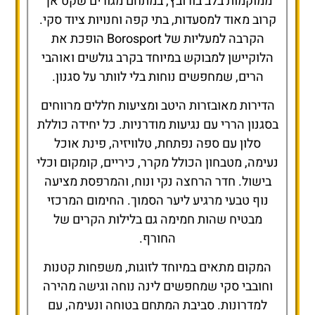
ממוקמות בלב בורובץ, במתחם מגורים שקט אך
קרוב מאוד למסעדות, בתי קפה וחנויות ציוד סקי.
הקרבה למעליות של Borosport הופכת את
הלוקיישן למבוקש במיוחד בקרב גולשים ואוהבי
הרים, שמחפשים נוחות בלי לוותר על סגנון.
הדירות מאובזרות היטב ומציעות חללים מרווחים
בסגנון הררי עם נגיעות מודרניות. כל יחידה כוללת
סלון עם ספה נפתחת, טלוויזיה, פינת אוכל
נעימה, מטבחון הכולל מקרר, כיריים, קומקום וכלי
בישול. חדר הרחצה נקי ונוח, והמרפסת מציעה
נוף טבעי מרגיע ליער הסמוך. החימום המרכזי
מבטיח שהות חמימה גם בלילות הקרים של
החורף.
המקום מתאים במיוחד לזוגות, משפחות קטנות
וחובבי סקי שמחפשים לינה נוחה וגישה מהירה
למדרונות. סביבת המתחם בטוחה ונעימה, עם