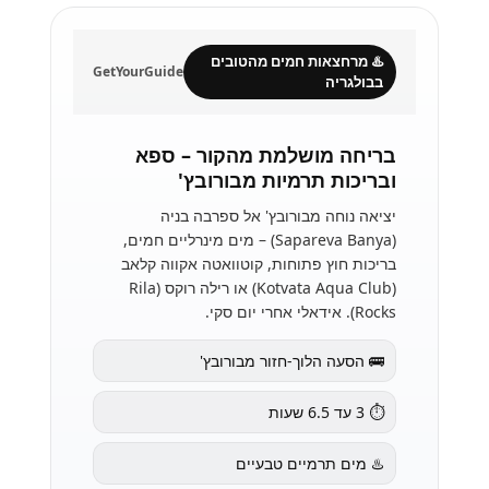
♨️ מרחצאות חמים מהטובים
GetYourGuide
בבולגריה
בריחה מושלמת מהקור – ספא
ובריכות תרמיות מבורובץ'
יציאה נוחה מבורובץ' אל ספרבה בניה
(Sapareva Banya) – מים מינרליים חמים,
בריכות חוץ פתוחות, קוטוואטה אקווה קלאב
(Kotvata Aqua Club) או רילה רוקס (Rila
Rocks). אידאלי אחרי יום סקי.
🚌 הסעה הלוך-חזור מבורובץ'
⏱️ 3 עד 6.5 שעות
♨️ מים תרמיים טבעיים