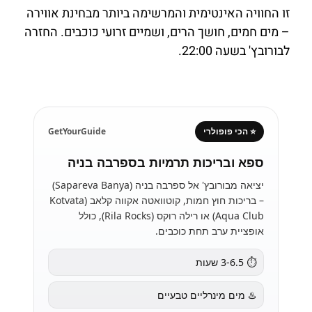
זו החוויה האינטימית והמרשימה ביותר מבחינת אווירה
– מים חמים, חושך הרים, ושמיים זרועי כוכבים. החזרה
לבורובץ' בשעה 22:00.
⭐ הכי פופולרי
GetYourGuide
ספא ובריכות תרמיות בספרבה בניה
יציאה מבורובץ' אל ספרבה בניה (Sapareva Banya)
– בריכות חוץ חמות, קוטוואטה אקווה קלאב (Kotvata
Aqua Club) או רילה רוקס (Rila Rocks), כולל
אופציית ערב תחת כוכבים.
⏱️ 3-6.5 שעות
♨️ מים מינרליים טבעיים