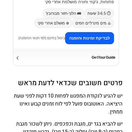
פתוחות, ג'קוזי וחוויה מושלמת אחרי סקי
⏱️ 3-6.5 שעות
🚌 הלוך-חזור מבורובץ'
♨️ מים מינרליים חמים
❄️ מושלם אחרי סקי
לבדיקת זמינות והזמנה
ביטול בחינם (לפי תנאי ההזמנה)
›
GetYourGuide
פרטים חשובים שכדאי לדעת מראש
יש להגיע לנקודת המפגש לפחות 10 דקות לפני שעת
היציאה. האוטובוס פועל לפי לוח זמנים קבוע ואינו
ממתין.
יש להביא בגד ים, מגבת וכפכפים. ניתן לשכור מגבת
במקום (כ-8 יורו) וחלוק (כ-15 יורו). נדרש פיקדון