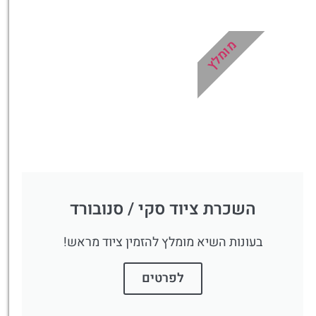
כרטיסים למגוון טיולים, סיורים,
ספא, השכרת ציוד ועוד!
מומלץ
לחצו פה!
השכרת ציוד סקי / סנובורד
בעונות השיא מומלץ להזמין ציוד מראש!
לפרטים