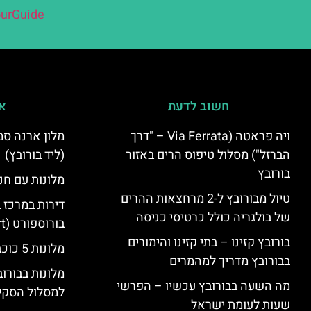
urGuide
חשוב לדעת
אי
ויה פראטה (Via Ferrata – "דרך
הברזל") מסלול טיפוס הרים באזור
(ליד בורובץ)
בורובץ
מלונות עם חני
טיול מבורובץ ל-2 מרחצאות ההרים
דירות במרכז 
של בולגריה כולל כרטיסי כניסה
בורוספורט (Borosport)
בורובץ קזינו – בתי קזינו והימורים
מלונות 5 כוכבים בבורובץ
בבורובץ מדריך למהמרים
מלונות בבורו
מה השעה בבורובץ עכשיו – הפרשי
למסלול הסקי
שעות לעומת ישראל