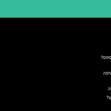
ספס?
יסה
ה
ע?