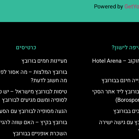
Powered by
GetYo
פה לישון?
כרטיסים
מלון ארנה סמוקוב – Hotel Arena
מעיינות חמים בורובץ
בורובץ המלצות – מה אסור לפ
יה חינם בבורובץ
מה חשוב לדעת?
בורובץ ליד אתר הסקי
טיסות לבורובץ מישראל – יש ט
לסופיה ומשם מגיעים לבורובץ
הגעה מסופיה לבורובץ עם הסע
בץ עם גישה ישירה
בורובץ בקיץ – האם שווה להגי
השכרת אופניים בבורובץ