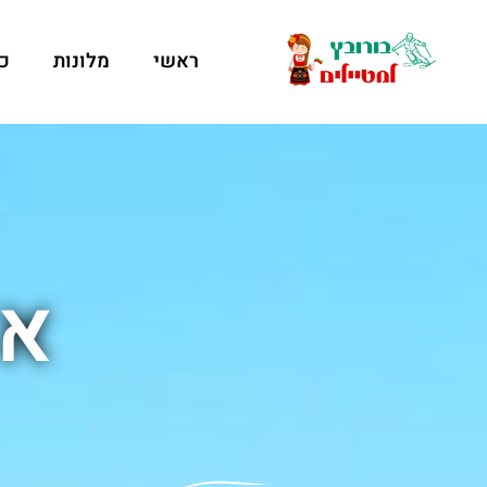
ראשי
מלונות
כ
אד