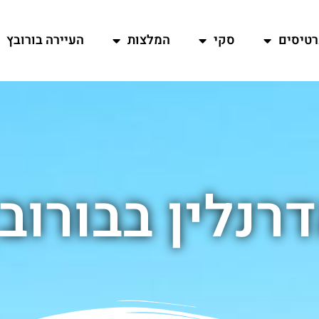
רטיסים
סקי
המלצות
העיירה בורובץ
רנלין בבורוב