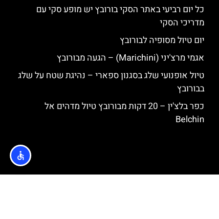
כל יום רביעי באתר הסקי בורובץ יש מופע סקי עם
מדריכי הסקי
יום טיול מסופיה לבורובץ
אגמי מרצ'יני (Marichini) – הגעה מבורובץ
טיול אופנועי שלג בסגנון ספארי – נהיגת שטח על שלג
בבורובץ
כפר בלצ'ין – 20 דקות מבורובץ טיול מדהים אל
Belchin
האתר הינו אתר המלצות מטיילים © כל הזכויות שמורות לסוכנות
TRAVELERS.CO.IL