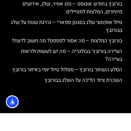
בורובץ בחודש אוגוסט – מזג אוויר, שלג, אירועים
מיוחדים, המלצות למטיילים
טיול אופנועי שלג בסגנון ספארי – נהיגת שטח על שלג
בבורובץ
בורובץ המלצות – מה אסור לפספס? מה חשוב לדעת?
העיירה בורובץ' בבולגריה – מה יש לעשות ולראות
בעיירה?
הסלע השחור בורובץ – מסלול טיול יומי באיזור בורובץ
השכרת ציוד הליכה על השלג בבורובץ
האתר הינו אתר המלצות מטיילים © כל הזכויות שמורות לסוכנות
TRAVELERS.CO.IL