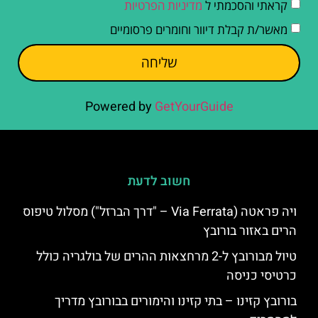
קראתי והסכמתי ל
מדיניות הפרטיות
מאשר/ת קבלת דיוור וחומרים פרסומיים
שליחה
Powered by
GetYourGuide
חשוב לדעת
ויה פראטה (Via Ferrata – "דרך הברזל") מסלול טיפוס
הרים באזור בורובץ
טיול מבורובץ ל-2 מרחצאות ההרים של בולגריה כולל
כרטיסי כניסה
בורובץ קזינו – בתי קזינו והימורים בבורובץ מדריך