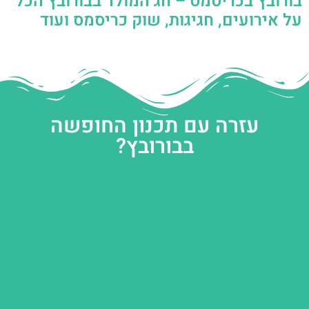
בורובץ בכריסמס – חג המולד בבורובץ הכל
על אירועים, חגיגות, שוק כריסמס ועוד
עזרה עם תכנון החופשה
בבורובץ?