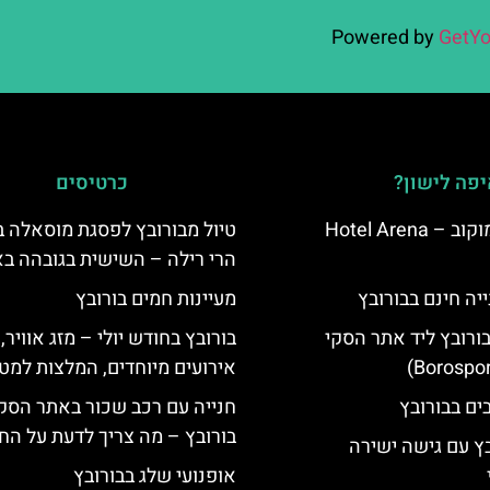
Powered by
GetYo
פה לישון?
כרטיסים
מלון ארנה סמוקוב – Hotel Arena
טיול מבורובץ לפסגת מוסאלה 
הרי רילה – השישית בגובהה בא
יה חינם בבורובץ
מעיינות חמים בורובץ
בורובץ ליד אתר הסקי
בורובץ בחודש יולי – מזג אוויר,
אירועים מיוחדים, המלצות למטי
חנייה עם רכב שכור באתר הסק
בורובץ – מה צריך לדעת על החנ
בץ עם גישה ישירה
אופנועי שלג בבורובץ