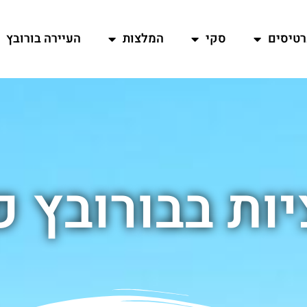
רטיסים
סקי
המלצות
העיירה בורובץ
ות בבורובץ פ