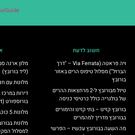
urGuide
חשוב לדעת
אי
ויה פראטה (Via Ferrata – "דרך
הברזל") מסלול טיפוס הרים באזור
(ליד בורובץ)
בורובץ
מלונות עם חני
טיול מבורובץ ל-2 מרחצאות ההרים
דירות במרכז 
של בולגריה כולל כרטיסי כניסה
בורוספורט (Borosport)
בורובץ קזינו – בתי קזינו והימורים
מלונות 5 כוכבים בבורובץ
בבורובץ מדריך למהמרים
מלונות בבורו
מה השעה בבורובץ עכשיו – הפרשי
למסלול הסקי