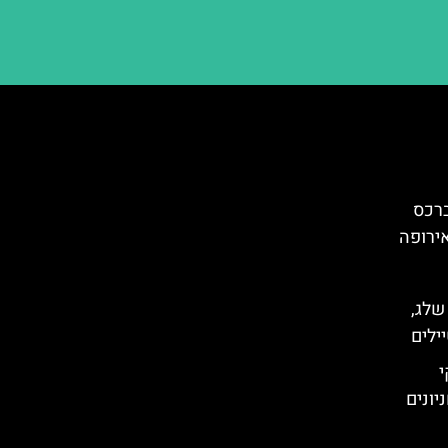
ברכס
ירופה
 שלג,
ילים
י
יונים