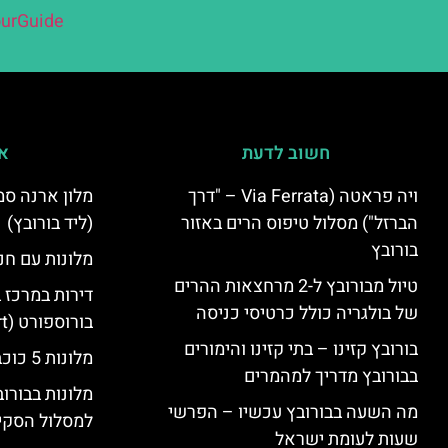
urGuide
חשוב לדעת
אי
ויה פראטה (Via Ferrata – "דרך
הברזל") מסלול טיפוס הרים באזור
(ליד בורובץ)
בורובץ
מלונות עם חני
טיול מבורובץ ל-2 מרחצאות ההרים
דירות במרכז 
של בולגריה כולל כרטיסי כניסה
בורוספורט (Borosport)
בורובץ קזינו – בתי קזינו והימורים
מלונות 5 כוכבים בבורובץ
בבורובץ מדריך למהמרים
מלונות בבורו
מה השעה בבורובץ עכשיו – הפרשי
למסלול הסקי
שעות לעומת ישראל