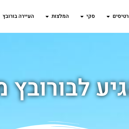
רטיסים
סקי
המלצות
העיירה בורובץ
יע לבורובץ 