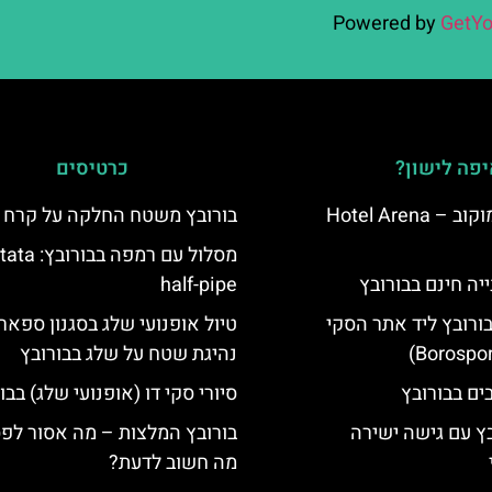
Powered by
GetYo
פה לישון?
כרטיסים
מלון ארנה סמוקוב – Hotel Arena
בורובץ משטח החלקה על קרח
מסלול עם רמפה בבור
יה חינם בבורובץ
half-pipe
בורובץ ליד אתר הסקי
טיול אופנועי שלג בסגנון ספארי
נהיגת שטח על שלג בבורובץ
סיורי סקי דו (אופנועי שלג) בבו
בץ עם גישה ישירה
בורובץ המלצות – מה אסור לפ
מה חשוב לדעת?