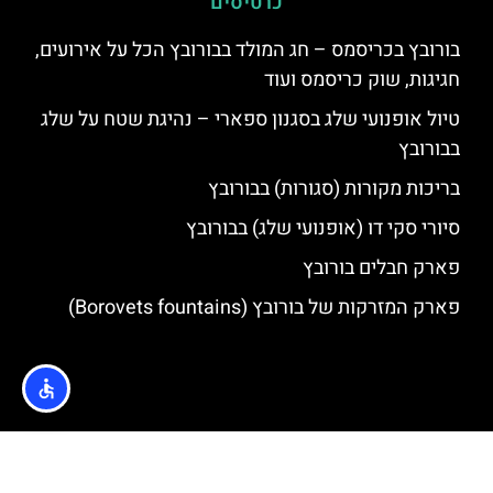
כרטיסים
בורובץ בכריסמס – חג המולד בבורובץ הכל על אירועים,
חגיגות, שוק כריסמס ועוד
טיול אופנועי שלג בסגנון ספארי – נהיגת שטח על שלג
בבורובץ
בריכות מקורות (סגורות) בבורובץ
סיורי סקי דו (אופנועי שלג) בבורובץ
פארק חבלים בורובץ
פארק המזרקות של בורובץ (Borovets fountains)
האתר הינו אתר המלצות מטיילים © כל הזכויות שמורות לסוכנות
TRAVELERS.CO.IL