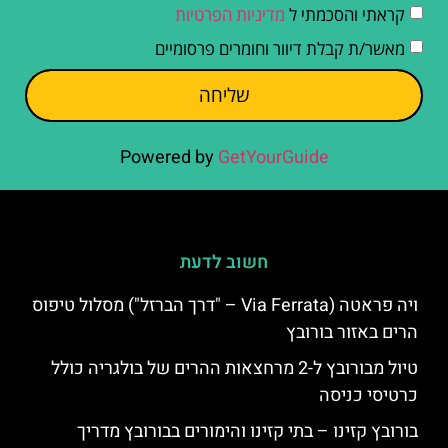
קראתי והסכמתי ל
מדיניות הפרטיות
מאשר/ת קבלת דיוור וחומרים פרסומיים
שליחה
Powered by
GetYourGuide
חשוב לדעת
ויה פראטה (Via Ferrata – "דרך הברזל") מסלול טיפוס
הרים באזור בורובץ
טיול מבורובץ ל-2 מרחצאות ההרים של בולגריה כולל
כרטיסי כניסה
בורובץ קזינו – בתי קזינו והימורים בבורובץ מדריך