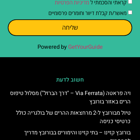
קראתי והסכמתי ל
מדיניות הפרטיות
מאשר/ת קבלת דיוור וחומרים פרסומיים
שליחה
Powered by
GetYourGuide
חשוב לדעת
ויה פראטה (Via Ferrata – "דרך הברזל") מסלול טיפוס
הרים באזור בורובץ
טיול מבורובץ ל-2 מרחצאות ההרים של בולגריה כולל
כרטיסי כניסה
בורובץ קזינו – בתי קזינו והימורים בבורובץ מדריך