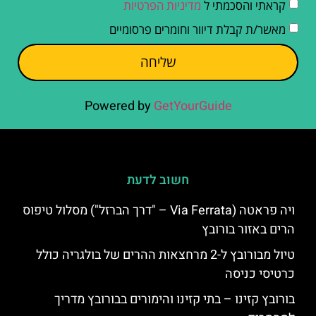
קראתי והסכמתי ל
מדיניות הפרטיות
מאשר/ת קבלת דיוור וחומרים פרסומיים
שליחה
Powered by
GetYourGuide
חשוב לדעת
ויה פראטה (Via Ferrata – "דרך הברזל") מסלול טיפוס
הרים באזור בורובץ
טיול מבורובץ ל-2 מרחצאות ההרים של בולגריה כולל
כרטיסי כניסה
בורובץ קזינו – בתי קזינו והימורים בבורובץ מדריך