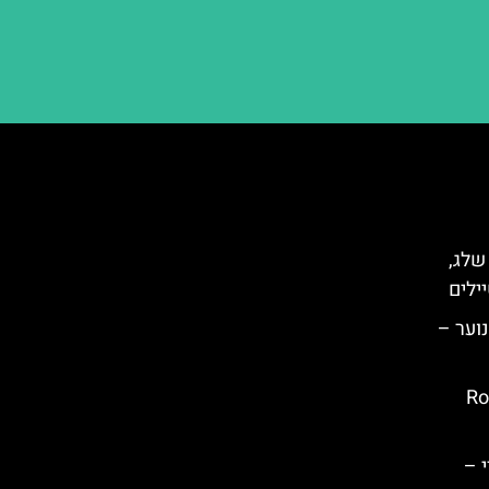
 שלג,
ילים
נוער –
ובץ: Rotata
 –