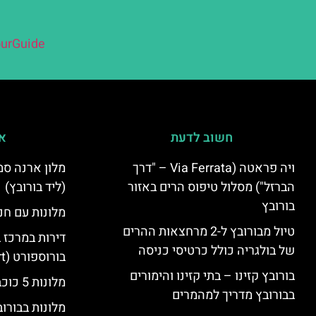
urGuide
חשוב לדעת
אי
ויה פראטה (Via Ferrata – "דרך
הברזל") מסלול טיפוס הרים באזור
(ליד בורובץ)
בורובץ
מלונות עם חני
טיול מבורובץ ל-2 מרחצאות ההרים
דירות במרכז 
של בולגריה כולל כרטיסי כניסה
בורוספורט (Borosport)
בורובץ קזינו – בתי קזינו והימורים
מלונות 5 כוכבים בבורובץ
בבורובץ מדריך למהמרים
מלונות בבורו