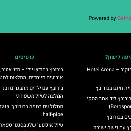
Powered by
GetYo
פה לישון?
כרטיסים
מלון ארנה סמוקוב – Hotel Arena
בורובץ בחודש יולי – מזג אוויר,
אירועים מיוחדים, המלצות למטי
יה חינם בבורובץ
בורובץ עם ילדים מתבגרים ובני 
המלצה לטיול משפחתי
בורובץ ליד אתר הסקי
מסלול עם רמפה בבור
half-pipe
טיול אופנועי שלג בסגנון ספארי
בץ עם גישה ישירה