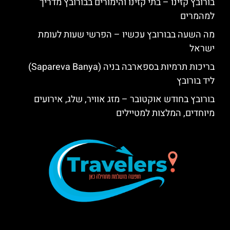
בורובץ קזינו – בתי קזינו והימורים בבורובץ מדריך
למהמרים
מה השעה בבורובץ עכשיו – הפרשי שעות לעומת
ישראל
בריכות תרמיות בספארבה בניה (Sapareva Banya)
ליד בורובץ
בורובץ בחודש אוקטובר – מזג אוויר, שלג, אירועים
מיוחדים, המלצות למטיילים