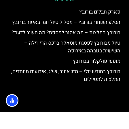
פארק חבלים בורובץ
הסלע השחור בורובץ – מסלול טיול יומי באיזור בורובץ
בורובץ המלצות – מה אסור לפספס? מה חשוב לדעת?
טיול מבורובץ לפסגת מוסאלה ברכס הרי רילה –
השישית בגובהה באירופה
מופעי פולקלור בבורובץ
בורובץ בחודש יולי – מזג אוויר, שלג, אירועים מיוחדים,
המלצות למטיילים
האתר הינו אתר המלצות מטיילים © כל הזכויות שמורות לסוכנות
TRAVELERS.CO.IL