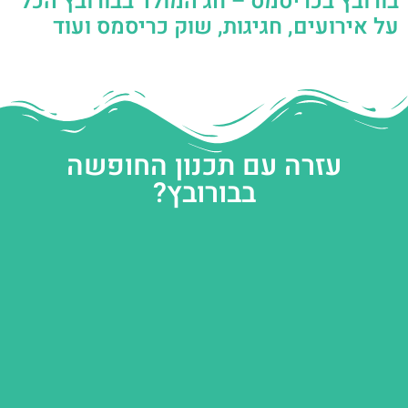
בורובץ בכריסמס – חג המולד בבורובץ הכל
על אירועים, חגיגות, שוק כריסמס ועוד
עזרה עם תכנון החופשה
בבורובץ?