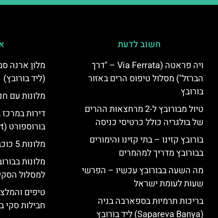
חשוב לדעת
אי
ויה פראטה (Via Ferrata – "דרך
הברזל") מסלול טיפוס הרים באזור
(ליד בורובץ)
בורובץ
מלונות עם חני
טיול מבורובץ ל-2 מרחצאות ההרים
דירות במרכז 
של בולגריה כולל כרטיסי כניסה
בורוספורט (Borosport)
בורובץ קזינו – בתי קזינו והימורים
מלונות 5 כוכבים בבורובץ
בבורובץ מדריך למהמרים
מלונות בבורו
מה השעה בבורובץ עכשיו – הפרשי
למסלול הסקי
שעות לעומת ישראל
טיפים והמלצו
בריכות תרמיות בספארבה בניה
חבילות סקי בב
(Sapareva Banya) ליד בורובץ