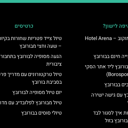
פה לישון?
כרטיסים
מלון ארנה סמוקוב – Hotel Arena
טיול צייד פטריות שחורות בקיו
– שעה וחצי מבורובץ
יה חינם בבורובץ
הגעה מסופיה לבורובץ בתחבור
ציבורית
בורובץ ליד אתר הסקי
טיול טרקטורונים עם מדריך פרט
בסביבת בורובץ
יום טיול מסופיה לבורובץ
בץ עם גישה ישירה
טיול מבורובץ לפלובדיב עם מדר
ת איך לסגור לבד
טיולי סוסים בבורובץ
ורובץ בזול