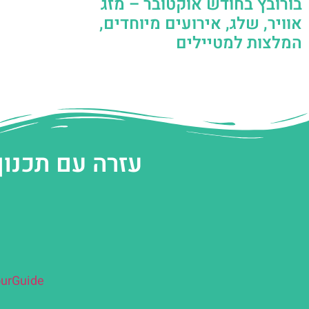
בורובץ בחודש אוקטובר – מזג
אוויר, שלג, אירועים מיוחדים,
המלצות למטיילים
עזרה עם תכנון
urGuide