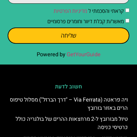
קראתי והסכמתי ל
מדיניות הפרטיות
מאשר/ת קבלת דיוור וחומרים פרסומיים
שליחה
Powered by
GetYourGuide
חשוב לדעת
ויה פראטה (Via Ferrata – "דרך הברזל") מסלול טיפוס
הרים באזור בורובץ
טיול מבורובץ ל-2 מרחצאות ההרים של בולגריה כולל
כרטיסי כניסה