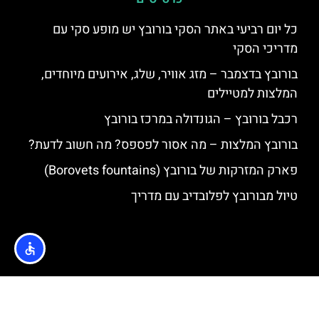
כל יום רביעי באתר הסקי בורובץ יש מופע סקי עם
מדריכי הסקי
בורובץ בדצמבר – מזג אוויר, שלג, אירועים מיוחדים,
המלצות למטיילים
רכבל בורובץ – הגונדולה במרכז בורובץ
בורובץ המלצות – מה אסור לפספס? מה חשוב לדעת?
פארק המזרקות של בורובץ (Borovets fountains)
טיול מבורובץ לפלובדיב עם מדריך
האתר הינו אתר המלצות מטיילים © כל הזכויות שמורות לסוכנות
TRAVELERS.CO.IL