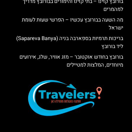
בורובץ קזינו – בתי קזינו והימורים בבורובץ מדריך
למהמרים
מה השעה בבורובץ עכשיו – הפרשי שעות לעומת
ישראל
בריכות תרמיות בספארבה בניה (Sapareva Banya)
ליד בורובץ
בורובץ בחודש אוקטובר – מזג אוויר, שלג, אירועים
מיוחדים, המלצות למטיילים