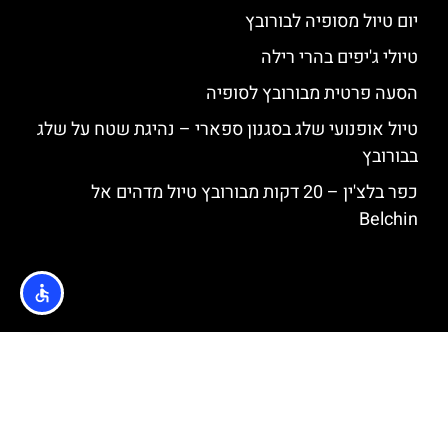
יום טיול מסופיה לבורובץ
טיולי ג'יפים בהרי רילה
הסעה פרטית מבורובץ לסופיה
טיול אופנועי שלג בסגנון ספארי – נהיגת שטח על שלג
בבורובץ
כפר בלצ'ין – 20 דקות מבורובץ טיול מדהים אל
Belchin
האתר הינו אתר המלצות מטיילים © כל הזכויות שמורות לסוכנות
TRAVELERS.CO.IL
מדיניות פרטיות