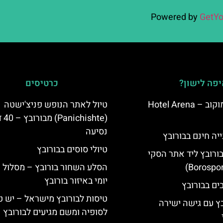
Powered by
GetYo
פה לישון?
כרטיסים
מלון ארנה סמוקוב – Hotel Arena
טיול לאתר הנופש פניצ'ישטה
(ishte
נסיעה
יה חינם בבורובץ
טיולי סוסים בבורובץ
בורובץ ליד אתר הסקי
הסלע השחור בורובץ – מסלול ט
יומי באיזור בורובץ
טיסות לבורובץ מישראל – יש ט
בץ עם גישה ישירה
לסופיה ומשם מגיעים לבורובץ