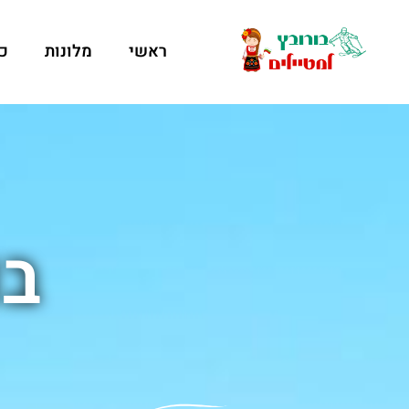
ראשי
מלונות
כ
בו