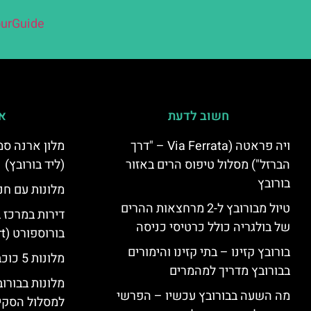
urGuide
חשוב לדעת
אי
ויה פראטה (Via Ferrata – "דרך
הברזל") מסלול טיפוס הרים באזור
(ליד בורובץ)
בורובץ
מלונות עם חני
טיול מבורובץ ל-2 מרחצאות ההרים
דירות במרכז 
של בולגריה כולל כרטיסי כניסה
בורוספורט (Borosport)
בורובץ קזינו – בתי קזינו והימורים
מלונות 5 כוכבים בבורובץ
בבורובץ מדריך למהמרים
מלונות בבורו
מה השעה בבורובץ עכשיו – הפרשי
למסלול הסקי