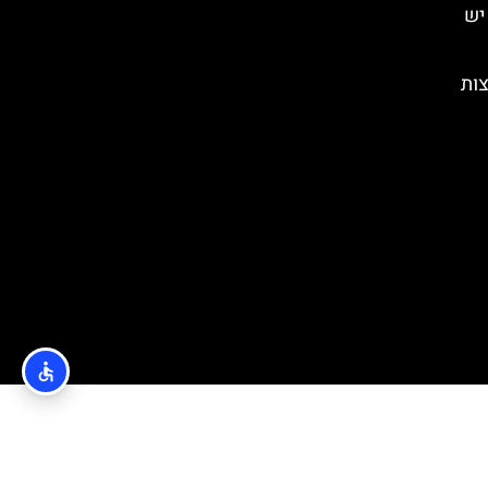
יש
צות