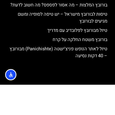
בורובץ המלצות – מה אסור לפספס? מה חשוב לדעת?
טיסות לבורובץ מישראל – יש טיסה לסופיה ומשם
מגיעים לבורובץ
טיול מבורובץ לפלובדיב עם מדריך
בורובץ משטח החלקה על קרח
טיול לאתר הנופש פניצ'ישטה (Panichishte) מבורובץ
– 40 דקות נסיעה
האתר הינו אתר המלצות מטיילים © כל הזכויות שמורות לסוכנות
TRAVELERS.CO.IL
מדיניות פרטיות