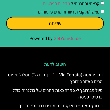
קראתי והסכמתי ל
מדיניות הפרטיות
מאשר/ת קבלת דיוור וחומרים פרסומיים
שליחה
Powered by
GetYourGuide
חשוב לדעת
ויה פראטה (Via Ferrata – "דרך הברזל") מסלול טיפוס
הרים באזור בורובץ
טיול מבורובץ ל-2 מרחצאות ההרים של בולגריה כולל
כרטיסי כניסה
בורובץ קזינו – בתי קזינו והימורים בבורובץ מדריך