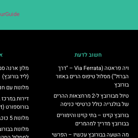
urGuide
חשוב לדעת
אי
ויה פראטה (Via Ferrata – "דרך
הברזל") מסלול טיפוס הרים באזור
(ליד בורובץ)
בורובץ
מלונות עם חני
טיול מבורובץ ל-2 מרחצאות ההרים
דירות במרכז 
של בולגריה כולל כרטיסי כניסה
בורוספורט (Borosport)
בורובץ קזינו – בתי קזינו והימורים
מלונות 5 כוכבים בבורובץ
בבורובץ מדריך למהמרים
מלונות בבורו
מה השעה בבורובץ עכשיו – הפרשי
למסלול הסקי