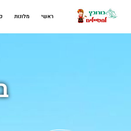
ראשי
מלונות
כ
ב