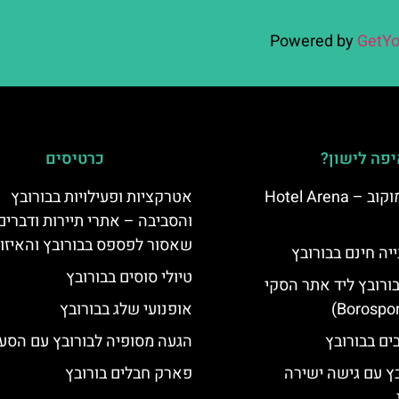
Powered by
GetYo
פה לישון?
כרטיסים
מלון ארנה סמוקוב – Hotel Arena
אטרקציות ופעילויות בבורובץ
והסביבה – אתרי תיירות ודברים
שאסור לפספס בבורובץ והאיזו
יה חינם בבורובץ
טיולי סוסים בבורובץ
בורובץ ליד אתר הסקי
אופנועי שלג בבורובץ
הגעה מסופיה לבורובץ עם הסע
בץ עם גישה ישירה
פארק חבלים בורובץ