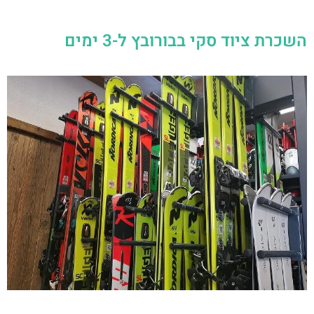
השכרת ציוד סקי בבורובץ ל-3 ימים