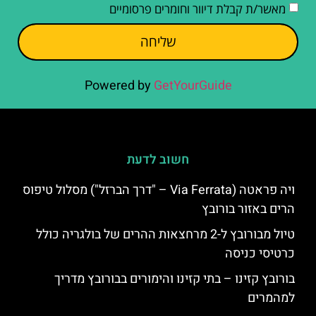
מאשר/ת קבלת דיוור וחומרים פרסומיים
שליחה
Powered by
GetYourGuide
חשוב לדעת
ויה פראטה (Via Ferrata – "דרך הברזל") מסלול טיפוס
הרים באזור בורובץ
טיול מבורובץ ל-2 מרחצאות ההרים של בולגריה כולל
כרטיסי כניסה
בורובץ קזינו – בתי קזינו והימורים בבורובץ מדריך
למהמרים