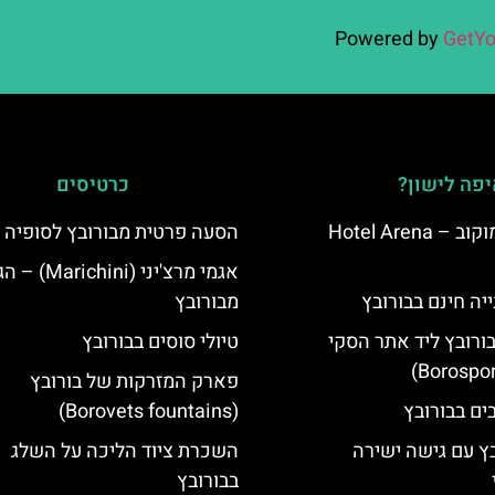
Powered by
GetYo
פה לישון?
כרטיסים
מלון ארנה סמוקוב – Hotel Arena
הסעה פרטית מבורובץ לסופיה
אגמי מרצ'יני (ichini
יה חינם בבורובץ
מבורובץ
בורובץ ליד אתר הסקי
טיולי סוסים בבורובץ
פארק המזרקות של בורובץ
(Borovets fountains)
בץ עם גישה ישירה
השכרת ציוד הליכה על השלג
בבורובץ