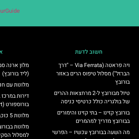
urGuide
חשוב לדעת
אי
ויה פראטה (Via Ferrata – "דרך
הברזל") מסלול טיפוס הרים באזור
(ליד בורובץ)
בורובץ
מלונות עם חני
טיול מבורובץ ל-2 מרחצאות ההרים
דירות במרכז 
של בולגריה כולל כרטיסי כניסה
בורוספורט (Borosport)
בורובץ קזינו – בתי קזינו והימורים
מלונות 5 כוכבים בבורובץ
בבורובץ מדריך למהמרים
מלונות בבורו
מה השעה בבורובץ עכשיו – הפרשי
למסלול הסקי