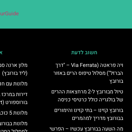
urGuide
חשוב לדעת
אי
ויה פראטה (Via Ferrata – "דרך
הברזל") מסלול טיפוס הרים באזור
(ליד בורובץ)
בורובץ
מלונות עם חני
טיול מבורובץ ל-2 מרחצאות ההרים
דירות במרכז 
של בולגריה כולל כרטיסי כניסה
בורוספורט (Borosport)
בורובץ קזינו – בתי קזינו והימורים
מלונות 5 כוכבים בבורובץ
בבורובץ מדריך למהמרים
מלונות בבורו
מה השעה בבורובץ עכשיו – הפרשי
למסלול הסקי