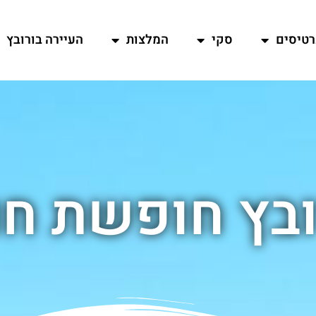
רטיסים
סקי
המלצות
העיירה בורובץ
ובץ חופשת חו