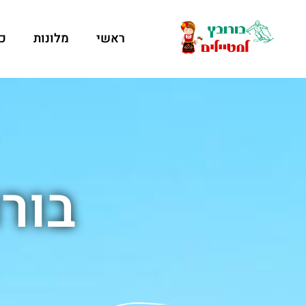
ראשי
מלונות
כ
בור