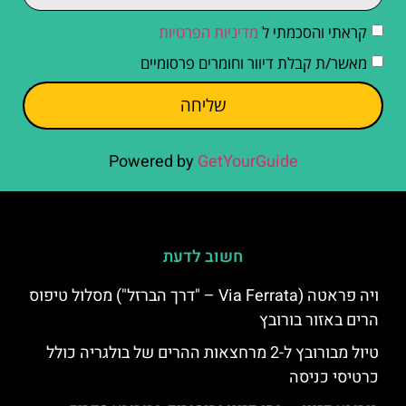
קראתי והסכמתי ל
מדיניות הפרטיות
מאשר/ת קבלת דיוור וחומרים פרסומיים
שליחה
Powered by
GetYourGuide
חשוב לדעת
ויה פראטה (Via Ferrata – "דרך הברזל") מסלול טיפוס
הרים באזור בורובץ
טיול מבורובץ ל-2 מרחצאות ההרים של בולגריה כולל
כרטיסי כניסה