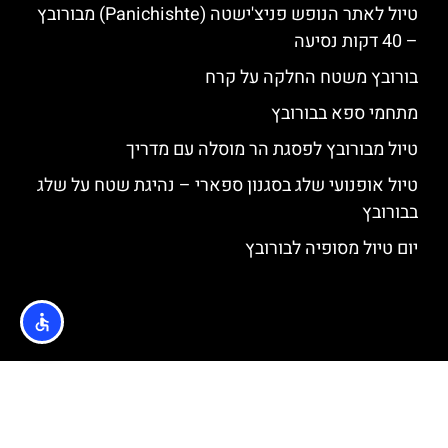
טיול לאתר הנופש פניצ'ישטה (Panichishte) מבורובץ
– 40 דקות נסיעה
בורובץ משטח החלקה על קרח
מתחמי ספא בבורובץ
טיול מבורובץ לפסגת הר מוסלה עם מדריך
טיול אופנועי שלג בסגנון ספארי – נהיגת שטח על שלג
בבורובץ
יום טיול מסופיה לבורובץ
האתר הינו אתר המלצות מטיילים © כל הזכויות שמורות לסוכנות
TRAVELERS.CO.IL