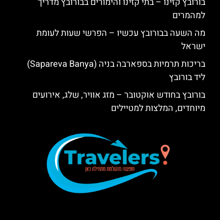
בורובץ קזינו – בתי קזינו והימורים בבורובץ מדריך
למהמרים
מה השעה בבורובץ עכשיו – הפרשי שעות לעומת
ישראל
בריכות תרמיות בספארבה בניה (Sapareva Banya)
ליד בורובץ
בורובץ בחודש אוקטובר – מזג אוויר, שלג, אירועים
מיוחדים, המלצות למטיילים