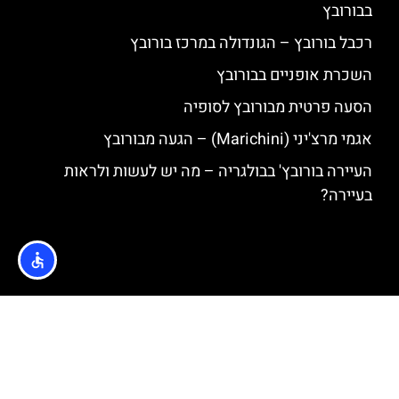
בבורובץ
רכבל בורובץ – הגונדולה במרכז בורובץ
השכרת אופניים בבורובץ
הסעה פרטית מבורובץ לסופיה
אגמי מרצ'יני (Marichini) – הגעה מבורובץ
העיירה בורובץ' בבולגריה – מה יש לעשות ולראות
בעיירה?
האתר הינו אתר המלצות מטיילים © כל הזכויות שמורות לסוכנות
TRAVELERS.CO.IL
מדיניות פרטיות