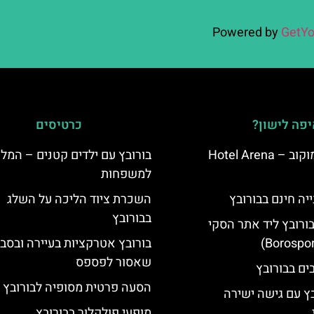
Powered by
GetYo
פה לישון?
כרטיסים
מלון ארנה סמוקוב – Hotel Arena
בורובץ עם ילדים קטנים – המל
למשפחות
יה חינם בבורובץ
השכרת ציוד הליכה על השלג
בבורובץ
בורובץ ליד אתר הסקי
בורובץ אטרקציות בעיירה ובסב
שאסור לפספס
הסעה פרטית מסופיה לבורובץ
בץ עם גישה ישירה
מופעי פולקלור בבורובץ