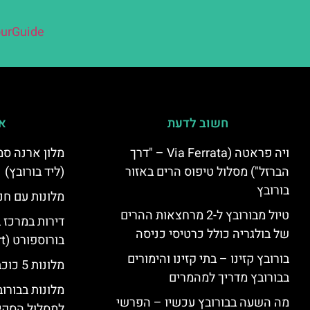
urGuide
חשוב לדעת
אי
ויה פראטה (Via Ferrata – "דרך
הברזל") מסלול טיפוס הרים באזור
(ליד בורובץ)
בורובץ
מלונות עם חני
טיול מבורובץ ל-2 מרחצאות ההרים
דירות במרכז 
של בולגריה כולל כרטיסי כניסה
בורוספורט (Borosport)
בורובץ קזינו – בתי קזינו והימורים
מלונות 5 כוכבים בבורובץ
בבורובץ מדריך למהמרים
מלונות בבורו
מה השעה בבורובץ עכשיו – הפרשי
למסלול הסקי