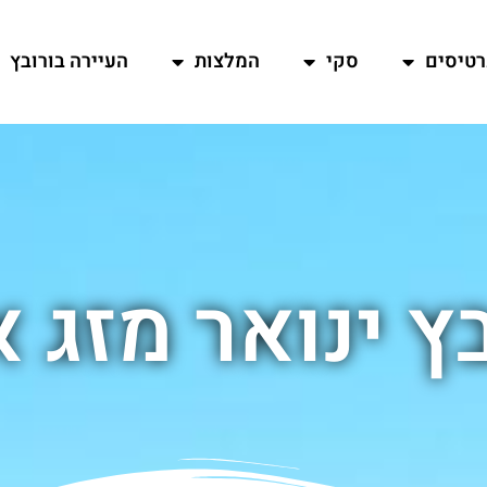
רטיסים
סקי
המלצות
העיירה בורובץ
ץ ינואר מזג א