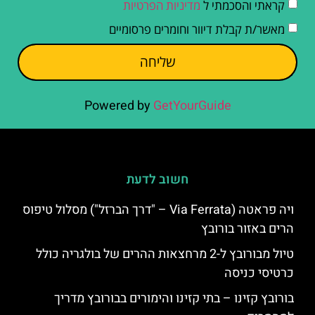
קראתי והסכמתי ל
מדיניות הפרטיות
מאשר/ת קבלת דיוור וחומרים פרסומיים
שליחה
Powered by
GetYourGuide
חשוב לדעת
ויה פראטה (Via Ferrata – "דרך הברזל") מסלול טיפוס
הרים באזור בורובץ
טיול מבורובץ ל-2 מרחצאות ההרים של בולגריה כולל
כרטיסי כניסה
בורובץ קזינו – בתי קזינו והימורים בבורובץ מדריך