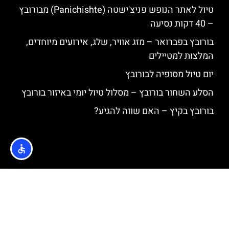
טיול לאתר הנופש פניצ'ישטה (Panichishte) מבורובץ
– 40 דקות נסיעה
בורובץ בפברואר – מזג אוויר, שלג, אירועים מיוחדים,
המלצות למטיילים
יום טיול מסופיה לבורובץ
הסלע השחור בורובץ – מסלול טיול יומי באיזור בורובץ
בורובץ בקיץ – האם שווה להגיע?
האתר הינו אתר המלצות מטיילים © כל הזכויות שמורות לסוכנות
TRAVELERS.CO.IL
מדיניות פרטיות