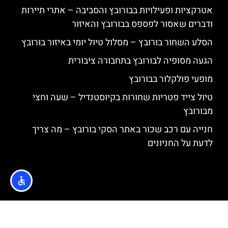
אטרקציות ופעילויות בבורובץ והסביבה – אתרי תיירות
ודברים שאסור לפספס בבורובץ והאיזור
הסלע השחור בורובץ – מסלול טיול יומי באיזור בורובץ
הגעה מסופיה לבורובץ בתחבורה ציבורית
מופעי פולקלור בבורובץ
טיול צייד פטריות שחורות בקיוסטנדיל – שעה וחצי
מבורובץ
חנייה עם רכב שכור באתר הסקי בורובץ – מה צריך
לדעת על החניונים
האתר הינו אתר המלצות מטיילים © כל הזכויות שמורות לסוכנות
TRAVELERS.CO.IL