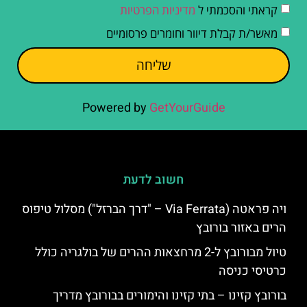
קראתי והסכמתי ל
מדיניות הפרטיות
מאשר/ת קבלת דיוור וחומרים פרסומיים
שליחה
Powered by
GetYourGuide
חשוב לדעת
ויה פראטה (Via Ferrata – "דרך הברזל") מסלול טיפוס
הרים באזור בורובץ
טיול מבורובץ ל-2 מרחצאות ההרים של בולגריה כולל
כרטיסי כניסה
בורובץ קזינו – בתי קזינו והימורים בבורובץ מדריך