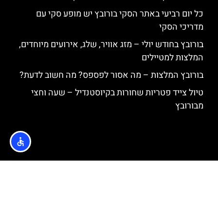
כל יום רביעי באתר הסקי בורובץ יש מופע סקי עם
מדריכי הסקי
בורובץ בחודש יולי – מזג אוויר, שלג, אירועים מיוחדים,
המלצות למטיילים
בורובץ המלצות – מה אסור לפספס? מה חשוב לדעת?
טיול צייד פטריות שחורות בקיוסטנדיל – שעה וחצי
מבורובץ
האתר הינו אתר המלצות מטיילים © כל הזכויות שמורות לסוכנות
TRAVELERS.CO.IL
מדיניות פרטיות