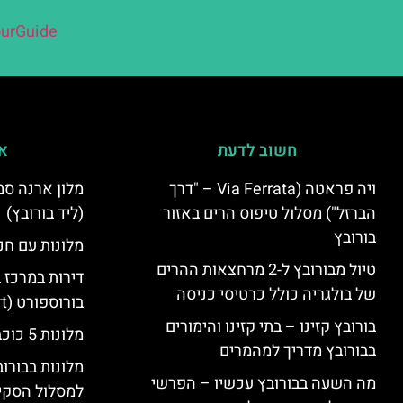
urGuide
חשוב לדעת
אי
ויה פראטה (Via Ferrata – "דרך
הברזל") מסלול טיפוס הרים באזור
(ליד בורובץ)
בורובץ
מלונות עם חני
טיול מבורובץ ל-2 מרחצאות ההרים
דירות במרכז 
של בולגריה כולל כרטיסי כניסה
בורוספורט (Borosport)
בורובץ קזינו – בתי קזינו והימורים
מלונות 5 כוכבים בבורובץ
בבורובץ מדריך למהמרים
מלונות בבורו
מה השעה בבורובץ עכשיו – הפרשי
למסלול הסקי