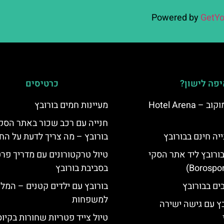
Powered by
GetYo
פה לישון?
כרטיסים
מלון ארנה סמוקוב – Hotel Arena
מעיינות חמים בורובץ
חנייה עם רכב שכור באתר הסק
יה חינם בבורובץ
בורובץ – מה צריך לדעת על החנ
בורובץ ליד אתר הסקי
טיול טרקטורונים עם מדריך פרט
בסביבת בורובץ
בורובץ עם ילדים קטנים – המל
למשפחות
בץ עם גישה ישירה
טיול צייד פטריות שחורות בקיו