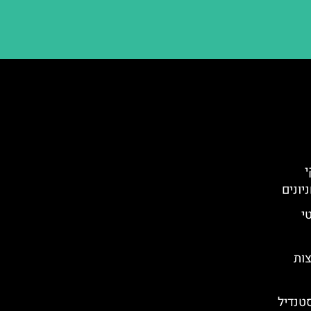
י
יונים
י
צות
סטנדיל