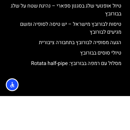
טיול אופנועי שלג בסגנון ספארי – נהיגת שטח על שלג
בבורובץ
טיסות לבורובץ מישראל – יש טיסה לסופיה ומשם
מגיעים לבורובץ
הגעה מסופיה לבורובץ בתחבורה ציבורית
טיולי סוסים בבורובץ
מסלול עם רמפה בבורובץ: Rotata half-pipe
האתר הינו אתר המלצות מטיילים © כל הזכויות שמורות לסוכנות
TRAVELERS.CO.IL
מדיניות פרטיות