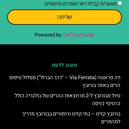
מאשר/ת קבלת דיוור וחומרים פרסומיים
שליחה
Powered by
GetYourGuide
חשוב לדעת
ויה פראטה (Via Ferrata – "דרך הברזל") מסלול טיפוס
הרים באזור בורובץ
טיול מבורובץ ל-2 מרחצאות ההרים של בולגריה כולל
כרטיסי כניסה
בורובץ קזינו – בתי קזינו והימורים בבורובץ מדריך
למהמרים