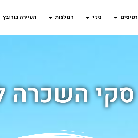
רטיסים
סקי
המלצות
העיירה בורובץ
סקי השכרה ל