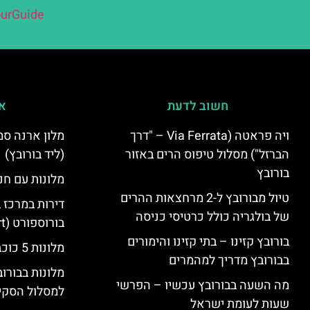
urGuide
חשוב לדעת
אי
ויה פראטה (Via Ferrata – "דרך
הברזל") מסלול טיפוס הרים באזור
(ליד בורובץ)
בורובץ
מלונות עם חני
טיול מבורובץ ל-2 מרחצאות ההרים
דירות במרכז 
של בולגריה כולל כרטיסי כניסה
בורוספורט (Borosport)
בורובץ קזינו – בתי קזינו והימורים
מלונות 5 כוכבים בבורובץ
בבורובץ מדריך למהמרים
מלונות בבורו
מה השעה בבורובץ עכשיו – הפרשי
למסלול הסקי
שעות לעומת ישראל