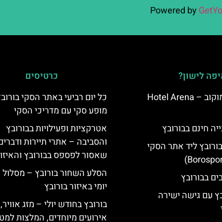
Powered by
GetYo
פה לישון?
כרטיסים
מלון ארנה סמוקוב – Hotel Arena
כל יום רביעי באתר הסקי בורוב
מופע סקי עם מדריכי הסקי
יה חינם בבורובץ
אטרקציות ופעילויות בבורובץ
והסביבה – אתרי תיירות ודברים
בורובץ ליד אתר הסקי
שאסור לפספס בבורובץ והאיזו
הסלע השחור בורובץ – מסלול ט
יומי באיזור בורובץ
בץ עם גישה ישירה
בורובץ בחודש יולי – מזג אוויר,
אירועים מיוחדים, המלצות למטי