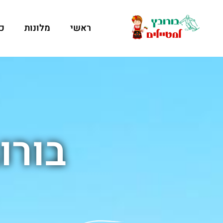
ראשי
מלונות
כ
בורו