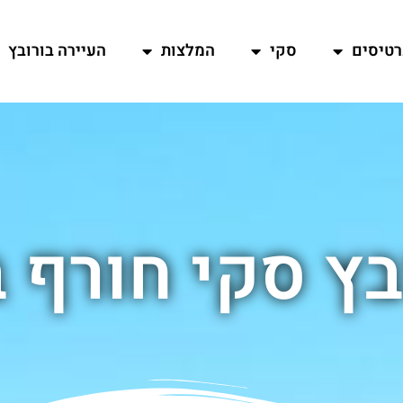
רטיסים
סקי
המלצות
העיירה בורובץ
בץ סקי חורף ב