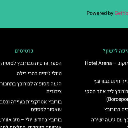
Powered by
GetYo
פה לישון?
כרטיסים
מלון ארנה סמוקוב – Hotel Arena
הסעה פרטית מבורובץ לסופיה
טיולי ג'יפים בהרי רילה
יה חינם בבורובץ
הגעה מסופיה לבורובץ בתחבור
בורובץ ליד אתר הסקי
ציבורית
בורובץ אטרקציות בעיירה ובסב
שאסור לפספס
בץ עם גישה ישירה
בורובץ בחודש יולי – מזג אוויר,
אירועים מיוחדים, המלצות למטי