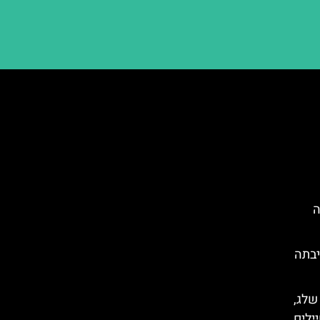
ה
יבתה
 שלג,
ילים