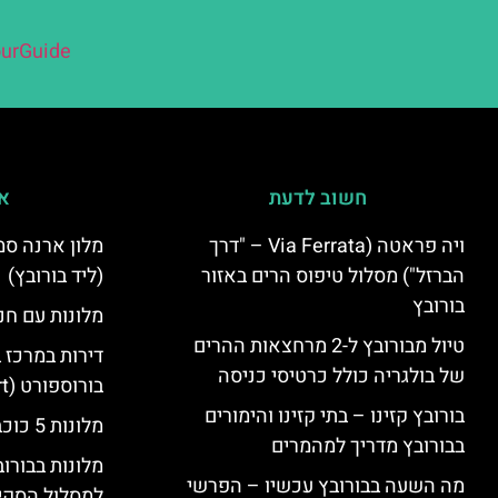
urGuide
חשוב לדעת
אי
ויה פראטה (Via Ferrata – "דרך
הברזל") מסלול טיפוס הרים באזור
(ליד בורובץ)
בורובץ
מלונות עם חני
טיול מבורובץ ל-2 מרחצאות ההרים
דירות במרכז 
של בולגריה כולל כרטיסי כניסה
בורוספורט (Borosport)
בורובץ קזינו – בתי קזינו והימורים
מלונות 5 כוכבים בבורובץ
בבורובץ מדריך למהמרים
מלונות בבורו
מה השעה בבורובץ עכשיו – הפרשי
למסלול הסקי