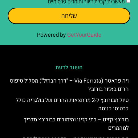
מאשר/ת קבלת דיוור וחומרים פרסומיים
שליחה
Powered by
GetYourGuide
חשוב לדעת
ויה פראטה (Via Ferrata – "דרך הברזל") מסלול טיפוס
הרים באזור בורובץ
טיול מבורובץ ל-2 מרחצאות ההרים של בולגריה כולל
כרטיסי כניסה
בורובץ קזינו – בתי קזינו והימורים בבורובץ מדריך
למהמרים