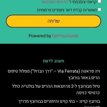
קראתי והסכמתי ל
מדיניות הפרטיות
מאשר/ת קבלת דיוור וחומרים פרסומיים
שליחה
Powered by
GetYourGuide
חשוב לדעת
ויה פראטה (Via Ferrata – "דרך הברזל") מסלול טיפוס
הרים באזור בורובץ
טיול מבורובץ ל-2 מרחצאות ההרים של בולגריה כולל
כרטיסי כניסה
בורובץ קזינו – בתי קזינו והימורים בבורובץ מדריך