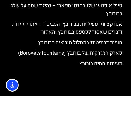
טיול אופנועי שלג בסגנון ספארי – נהיגת שטח על שלג
בבורובץ
אטרקציות ופעילויות בבורובץ והסביבה – אתרי תיירות
ודברים שאסור לפספס בבורובץ והאיזור
חוויית דריפטינג במסלול מירוצים בבורובץ
פארק המזרקות של בורובץ (Borovets fountains)
מעיינות חמים בורובץ
האתר הינו אתר המלצות מטיילים © כל הזכויות שמורות לסוכנות
TRAVELERS.CO.IL
מדיניות פרטיות