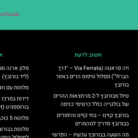
urGuide
חשוב לדעת
אי
ויה פראטה (Via Ferrata – "דרך
הברזל") מסלול טיפוס הרים באזור
(ליד בורובץ)
בורובץ
מלונות עם חני
טיול מבורובץ ל-2 מרחצאות ההרים
דירות במרכז 
של בולגריה כולל כרטיסי כניסה
בורוספורט (Borosport)
בורובץ קזינו – בתי קזינו והימורים
מלונות 5 כוכבים בבורובץ
בבורובץ מדריך למהמרים
מלונות בבורו
מה השעה בבורובץ עכשיו – הפרשי
למסלול הסקי