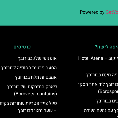
Powered by
GetYo
פה לישון?
כרטיסים
מלון ארנה סמוקוב – Hotel Arena
אופנועי שלג בבורובץ
הסעה פרטית מסופיה לבורובץ
יה חינם בבורובץ
אמבטיות מלח בבורובץ
בורובץ ליד אתר הסקי
פארק המזרקות של בורובץ
(Borovets fountains)
טיול צייד פטריות שחורות בקיו
בץ עם גישה ישירה
– שעה וחצי מבורובץ