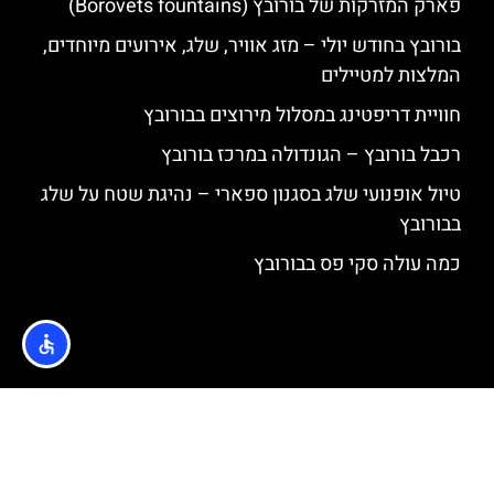
פארק המזרקות של בורובץ (Borovets fountains)
בורובץ בחודש יולי – מזג אוויר, שלג, אירועים מיוחדים,
המלצות למטיילים
חוויית דריפטינג במסלול מירוצים בבורובץ
רכבל בורובץ – הגונדולה במרכז בורובץ
טיול אופנועי שלג בסגנון ספארי – נהיגת שטח על שלג
בבורובץ
כמה עולה סקי פס בבורובץ
האתר הינו אתר המלצות מטיילים © כל הזכויות שמורות לסוכנות
TRAVELERS.CO.IL