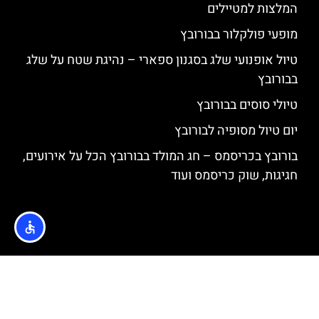
המלצות למטיילים
מופעי פולקלור בבורובץ
טיול אופנועי שלג בסגנון ספארי – נהיגת שטח על שלג
בבורובץ
טיולי סוסים בבורובץ
יום טיול מסופיה לבורובץ
בורובץ בכריסמס – חג המולד בבורובץ הכל על אירועים,
חגיגות, שוק כריסמס ועוד
האתר הינו אתר המלצות מטיילים © כל הזכויות שמורות לסוכנות
TRAVELERS.CO.IL