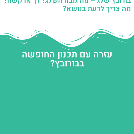
בורובץ שלג – מה גובה השלג? רך או קשה?
מה צריך לדעת בנושא?
עזרה עם תכנון החופשה
בבורובץ?