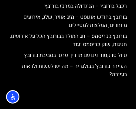
רכבל בורובץ – הגונדולה במרכז בורובץ
בורובץ בחודש אוגוסט – מזג אוויר, שלג, אירועים
מיוחדים, המלצות למטיילים
בורובץ בכריסמס – חג המולד בבורובץ הכל על אירועים,
חגיגות, שוק כריסמס ועוד
טיול טרקטורונים עם מדריך פרטי בסביבת בורובץ
העיירה בורובץ' בבולגריה – מה יש לעשות ולראות
בעיירה?
האתר הינו אתר המלצות מטיילים © כל הזכויות שמורות לסוכנות
TRAVELERS.CO.IL