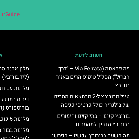
urGuide
חשוב לדעת
אי
ויה פראטה (Via Ferrata – "דרך
הברזל") מסלול טיפוס הרים באזור
(ליד בורובץ)
בורובץ
מלונות עם חני
טיול מבורובץ ל-2 מרחצאות ההרים
דירות במרכז 
של בולגריה כולל כרטיסי כניסה
בורוספורט (Borosport)
בורובץ קזינו – בתי קזינו והימורים
מלונות 5 כוכבים בבורובץ
בבורובץ מדריך למהמרים
מלונות בבורו
מה השעה בבורובץ עכשיו – הפרשי
למסלול הסקי