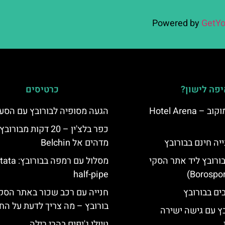
Powered by
GetYo
פה לישון?
כרטיסים
מלון ארנה סמוקוב – Hotel Arena
הגעה מסופיה לבורובץ עם הסע
כפר בלצ'ין – 20 דקות מבור
יה חינם בבורובץ
מדהים אל Belchin
בורובץ ליד אתר הסקי
מסלול עם רמפה בבור
half-pipe
חנייה עם רכב שכור באתר הסק
בורובץ – מה צריך לדעת על החנ
בץ עם גישה ישירה
טיולי ג'יפים בהרי רילה