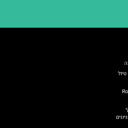
ה
ובץ טיול
ובץ: Rotata
י
יונים