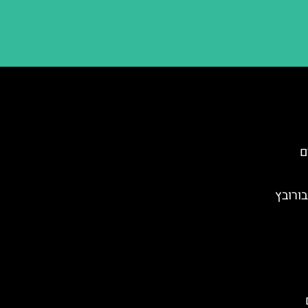
ם
בורובץ