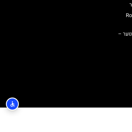
ר
ובץ: Rotata
נוער –