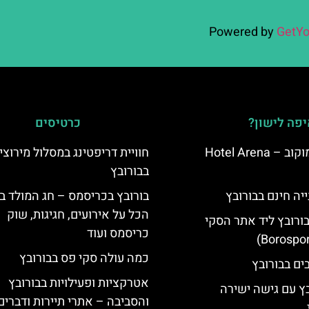
Powered by
GetYo
פה לישון?
כרטיסים
מלון ארנה סמוקוב – Hotel Arena
חוויית דריפטינג במסלול מירוצי
בבורובץ
יה חינם בבורובץ
בורובץ בכריסמס – חג המולד ב
הכל על אירועים, חגיגות, שוק
בורובץ ליד אתר הסקי
כריסמס ועוד
כמה עולה סקי פס בבורובץ
אטרקציות ופעילויות בבורובץ
בץ עם גישה ישירה
והסביבה – אתרי תיירות ודברים