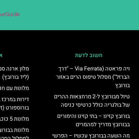
urGuide
חשוב לדעת
אי
ויה פראטה (Via Ferrata – "דרך
הברזל") מסלול טיפוס הרים באזור
(ליד בורובץ)
בורובץ
מלונות עם חני
טיול מבורובץ ל-2 מרחצאות ההרים
דירות במרכז 
של בולגריה כולל כרטיסי כניסה
בורוספורט (Borosport)
בורובץ קזינו – בתי קזינו והימורים
מלונות 5 כוכבים בבורובץ
בבורובץ מדריך למהמרים
מלונות בבורו
מה השעה בבורובץ עכשיו – הפרשי
למסלול הסקי