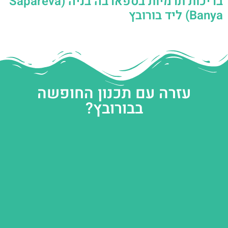
בריכות תרמיות בספארבה בניה (Sapareva
Banya) ליד בורובץ
עזרה עם תכנון החופשה
בבורובץ?