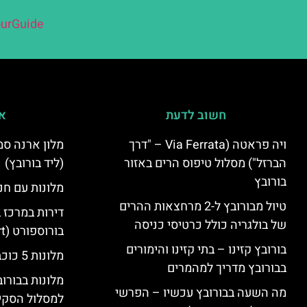
urGuide
חשוב לדעת
אי
ויה פראטה (Via Ferrata – "דרך
הברזל") מסלול טיפוס הרים באזור
(ליד בורובץ)
בורובץ
מלונות עם חני
טיול מבורובץ ל-2 מרחצאות ההרים
דירות במרכז 
של בולגריה כולל כרטיסי כניסה
בורוספורט (Borosport)
בורובץ קזינו – בתי קזינו והימורים
מלונות 5 כוכבים בבורובץ
בבורובץ מדריך למהמרים
מלונות בבורו
מה השעה בבורובץ עכשיו – הפרשי
למסלול הסקי