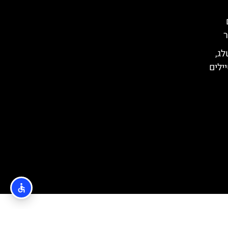
ר
לג,
ילים