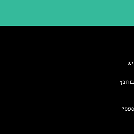
יש
בורובץ
ספס?