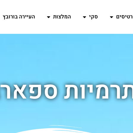
רטיסים
סקי
המלצות
העיירה בורובץ
תרמיות ספארב