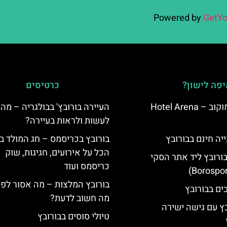
Powered by
GetYo
פה לישון?
כרטיסים
מלון ארנה סמוקוב – Hotel Arena
העיירה בורובץ' בבולגריה – מה 
לעשות ולראות בעיירה?
יה חינם בבורובץ
בורובץ בכריסמס – חג המולד ב
הכל על אירועים, חגיגות, שוק
בורובץ ליד אתר הסקי
כריסמס ועוד
בורובץ המלצות – מה אסור לפ
מה חשוב לדעת?
בץ עם גישה ישירה
טיולי סוסים בבורובץ